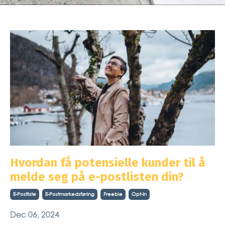
Hvordan få potensielle kunder til å
melde seg på e-postlisten din?
E-Postliste
E-Postmarkedsføring
Freebie
Opt-In
Dec 06, 2024